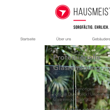
Startseite
Über uns
Gebäudere
Professionelle
Glasreinigung
Ihre Fenster benötigen mal wie
nötigen Durchblick? Unsere gl
Glasreinigung sorgt.....
immer für den richtigen Durc