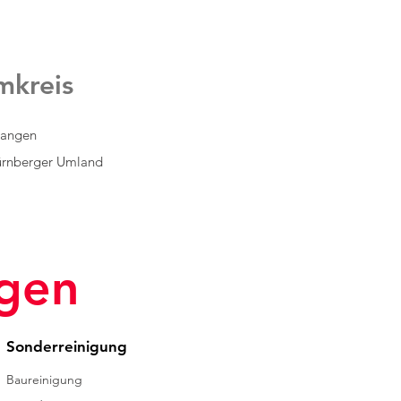
mkreis
langen
rnberger Umland
ngen
Sonderreinigung
Baureinigung