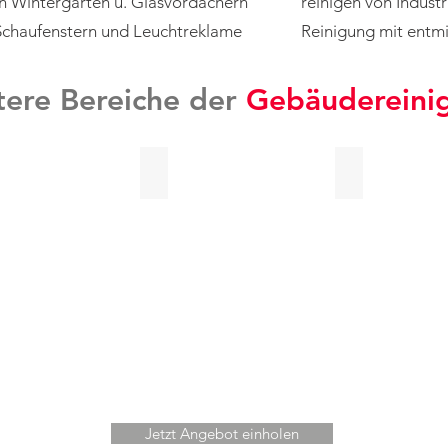
n Wintergärten u. Glasvordächern
reinigen von Indust
Schaufenstern und Leuchtreklame
Reinigung mit
entmi
tere Bereiche der
Gebäudereini
inigung
Praxis- & Kanzleireinigung
Sanitärreinigung
Jetzt Angebot einholen