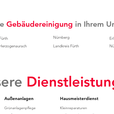
re
Gebäudereinigung
in Ihrem U
Nürnberg
Fürth
Er
Herzogenaurach
Landkreis Fürth
Nü
ere
Dienstleistu
Außenanlagen
Hausmeisterdienst
Grünanlagenpflege
Kleinreparaturen