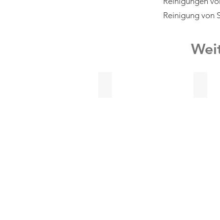
Reinigungen vo
Reinigung von 
Wei
Treppenhausreinigung
Bürore