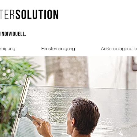
inigung
Fensterreinigung
Außenanlagenpfl
der den
änzende
hblick