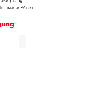
rieverglasung
litarisierten Wasser
gung
Sonderreinigung